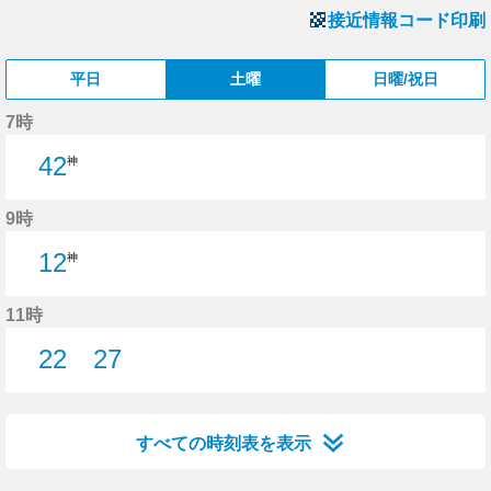
接近情報コード印刷
平日
土曜
日曜/祝日
7時
42
神
9時
12
神
11時
22
27
22分はつ
27分はつ
すべての時刻表を表示