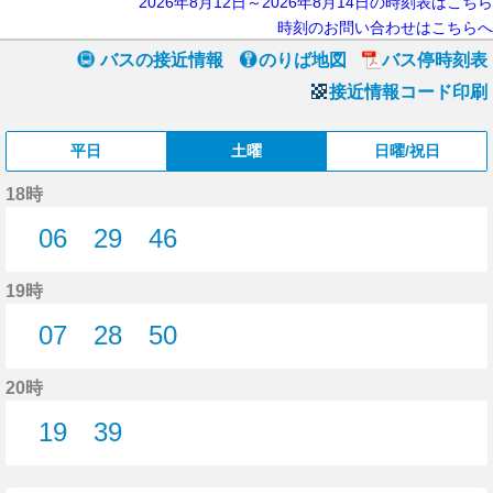
2026年8月12日～2026年8月14日の時刻表はこちら
時刻のお問い合わせはこちらへ
バスの接近情報
のりば地図
バス停時刻表
接近情報コード印刷
平日
土曜
日曜/祝日
18時
06
29
46
6分はつ
29分はつ
46分はつ
19時
07
28
50
7分はつ
28分はつ
50分はつ
20時
19
39
19分はつ
39分はつ