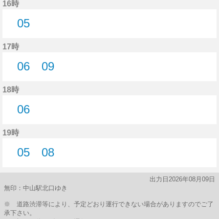
16時
05
5分はつ
17時
06
09
6分はつ
9分はつ
18時
06
6分はつ
19時
05
08
5分はつ
8分はつ
出力日2026年08月09日
無印：中山駅北口ゆき
※ 道路渋滞等により、予定どおり運行できない場合がありますのでご了
承下さい。