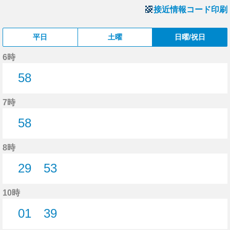
接近情報コード印刷
平日
土曜
日曜/祝日
6時
58
58分はつ
7時
58
58分はつ
8時
29
53
29分はつ
53分はつ
10時
01
39
1分はつ
39分はつ