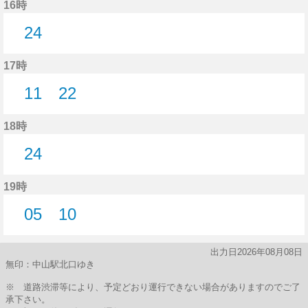
16時
24
24分はつ
17時
11
22
11分はつ
22分はつ
18時
24
24分はつ
19時
05
10
5分はつ
10分はつ
出力日2026年08月08日
無印：中山駅北口ゆき
※ 道路渋滞等により、予定どおり運行できない場合がありますのでご了
承下さい。