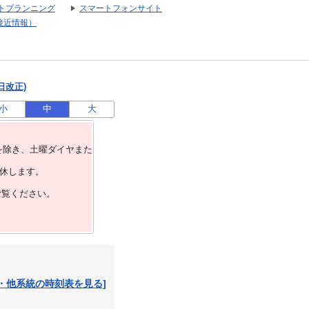
トプランニング
スマートフォンサイト
接近情報）
日改正)
小
中
大
を除き、⼟曜ダイヤまた
運休します。
ご覧ください。
・他系統の時刻表を見る]