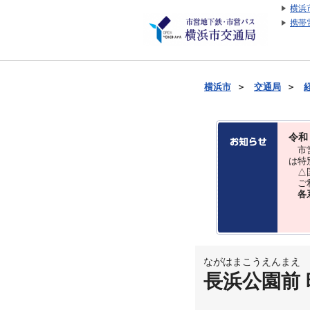
横浜
携帯
横浜市
＞
交通局
＞
令和
市営
は特
△国
ご利
各
ながはまこうえんまえ
長浜公園前