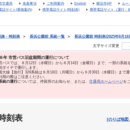
市交通局
免責事項
ご利用案内
English
横浜市HP
ルー
電話サイト(乗換案内)
携帯電話サイト(時刻表)
携帯電話サイト（運行・
経路・時刻表
＞
長浜公園前 系統一覧
＞
長浜公園前 時刻表(2025年8月18
文字サイズ変更
８年 市営バス旧盆期間の運行について
バスでは、８⽉12⽇（水曜日）から８⽉14⽇（金曜日）まで、⼀部の系統
別ダイヤで運⾏します。
大線【急行】329系統は８月10日（月曜日）から９月30日（水曜日）まで
用の際はご注意ください。
系統の運行
については、停留所のお知らせ、または、
交通局ホームページ
を
 時刻表
[のりば地図