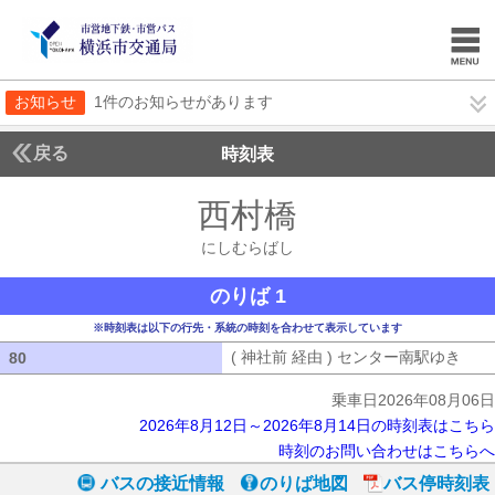
お知らせ
1件のお知らせがあります
戻る
時刻表
西村橋
にしむらば
にしむらばし
のりば 1
※時刻表は以下の行先・系統の時刻を合わせて表示しています
( 神社前 経由 ) センター南駅ゆき
( 
80
80
乗車日2026年08月06日
2026年8月12日～2026年8月14日の時刻表はこちら
時刻のお問い合わせはこちらへ
バスの接近情報
のりば地図
バス停時刻表