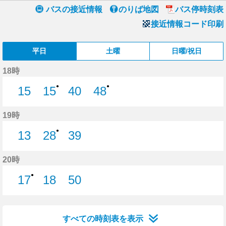
バスの接近情報
のりば地図
バス停時刻表
接近情報コード印刷
平日
土曜
日曜/祝日
18時
●
●
15
15
40
48
15分はつ
15分はつ
40分はつ
48分はつ
19時
●
13
28
39
13分はつ
28分はつ
39分はつ
20時
●
17
18
50
17分はつ
18分はつ
50分はつ
すべての時刻表を表示