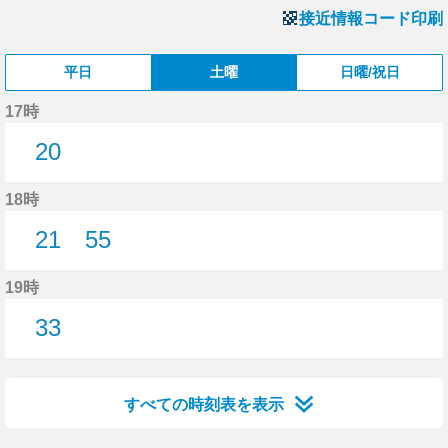
接近情報コード印刷
平日
土曜
日曜/祝日
17時
20
20分はつ
18時
21
55
21分はつ
55分はつ
19時
33
33分はつ
すべての時刻表を表示