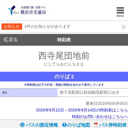
お知らせ
1件のお知らせがあります
戻る
時刻表
西寺尾団地前
にしてら
にしてらおだんちまえ
のりば 2
※時刻表は以下の行先・系統の時刻を合わせて表示しています
新子安駅西口経由鶴見駅西口ゆき
新子
84
84
乗車日2026年08月06日
2026年8月12日～2026年8月14日の時刻表はこちら
時刻のお問い合わせはこちらへ
バスの接近情報
のりば地図
バス停時刻表