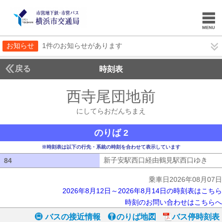
お知らせ
1件のお知らせがあります
戻る
時刻表
西寺尾団地前
にしてら
にしてらおだんちまえ
のりば 2
※時刻表は以下の行先・系統の時刻を合わせて表示しています
新子安駅西口経由鶴見駅西口ゆき
新子
84
84
乗車日2026年08月07日
2026年8月12日～2026年8月14日の時刻表はこちら
時刻のお問い合わせはこちらへ
バスの接近情報
のりば地図
バス停時刻表