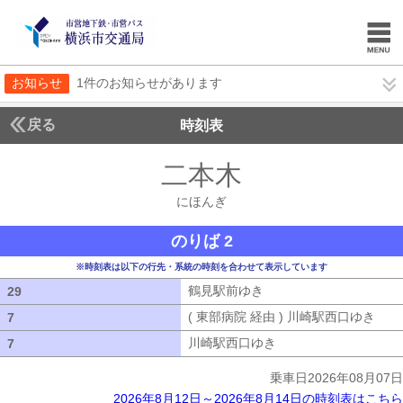
お知らせ
1件のお知らせがあります
戻る
時刻表
二本木
にほんぎ
にほんぎ
のりば 2
※時刻表は以下の行先・系統の時刻を合わせて表示しています
鶴見駅前ゆき
鶴見駅前ゆき
29
29
( 東部病院 経由 ) 川崎駅西口ゆき
( 
7
7
川崎駅西口ゆき
川崎駅西口ゆき
7
7
乗車日2026年08月07日
2026年8月12日～2026年8月14日の時刻表はこちら