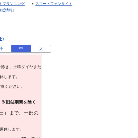
トプランニング
スマートフォンサイト
接近情報）
正)
小
中
大
を除き、⼟曜ダイヤまた
運休します。
ご覧ください。
）※旧盆期間を除く
曜日）まで、一部の
で運休します。