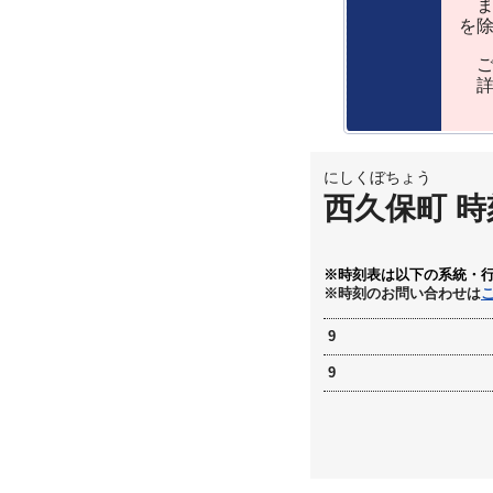
ま
を
ご
詳
にしくぼちょう
西久保町 時
※時刻表は以下の系統・
※時刻のお問い合わせは
9
9