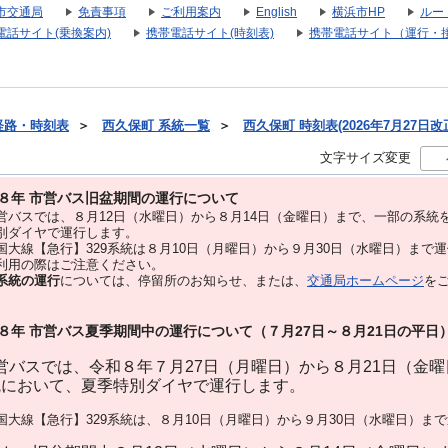
市交通局
免責事項
ご利用案内
English
横浜市HP
ルー
電話サイト(乗換案内)
携帯電話サイト(時刻表)
携帯電話サイト（運行・
経路・時刻表
＞
西久保町 系統一覧
＞
西久保町 時刻表(2026年7月27日改
文字サイズ変更
８年 市営バス旧盆期間の運行について
バスでは、８⽉12⽇（水曜日）から８⽉14⽇（金曜日）まで、⼀部の系統
別ダイヤで運⾏します。
大線【急行】329系統は８月10日（月曜日）から９月30日（水曜日）まで
用の際はご注意ください。
系統の運行
については、停留所のお知らせ、または、
交通局ホームページ
を
８年 市営バス夏季期間中の運行について（７月27日～８月21日の平日
バスでは、令和８年７月27日（月曜日）から８月21日（金
統において、夏季特別ダイヤで運行します。
大線【急行】329系統は、８月10日（月曜日）から９月30日（水曜日）ま