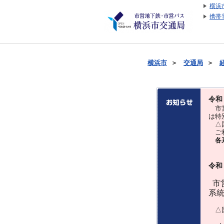
横浜
携帯
横浜市
＞
交通局
＞
令和
市営
は特
△国
ご利
各
令和
市営
系
△国