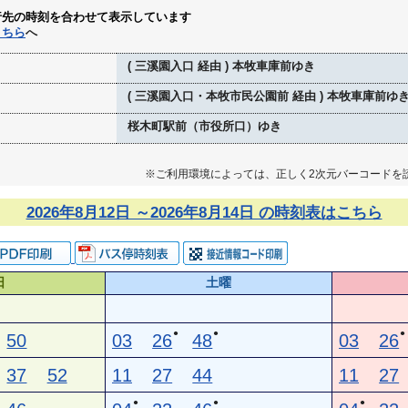
行先の時刻を合わせて表示しています
こちら
へ
( 三溪園入口 経由 ) 本牧車庫前ゆき
( 三溪園入口・本牧市民公園前 経由 ) 本牧車庫前ゆ
桜木町駅前（市役所口）ゆき
※ご利用環境によっては、正しく2次元バーコードを
2026年8月12日 ～2026年8月14日 の時刻表はこちら
日
土曜
●
●
●
50
03
26
48
03
26
37
52
11
27
44
11
27
●
●
●