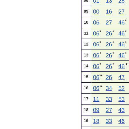
01
13
28
08
00
16
27
09
●
06
27
46
10
●
●
●
06
26
46
11
●
●
●
06
26
46
12
●
●
●
06
26
46
13
●
●
★
06
26
46
14
★
06
26
47
15
★
06
34
52
16
11
33
53
17
09
27
43
18
18
33
46
19