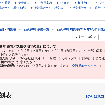
市交通局
免責事項
ご利用案内
English
横浜市HP
ルー
電話サイト(乗換案内)
携帯電話サイト(時刻表)
携帯電話サイト（運行・
経路・時刻表
＞
西久保町 系統一覧
＞
西久保町 時刻表(2024年10月1日改
文字サイズ変更
８年 市営バス旧盆期間の運行について
バスでは、８⽉12⽇（水曜日）から８⽉14⽇（金曜日）まで、⼀部の系統
別ダイヤで運⾏します。
大線【急行】329系統は８月10日（月曜日）から９月30日（水曜日）まで
用の際はご注意ください。
系統の運行
については、停留所のお知らせ、または、
交通局ホームページ
を
刻表
[のりば地図