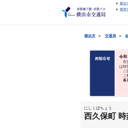
横浜
携帯
横浜市
＞
交通局
＞
令和
市営
は特
△国
ご利
各
にしくぼちょう
西久保町 時