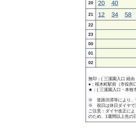
20
40
20
12
34
58
21
22
23
00
01
02
無印：( 三溪園入口 経由
●：桜木町駅前（市役所
★：( 三溪園入口・本牧市
※ 道路渋滞等により、
※ 祝日は休日ダイヤで
ご注意：ダイヤ改正によ
のため、1週間以上先の