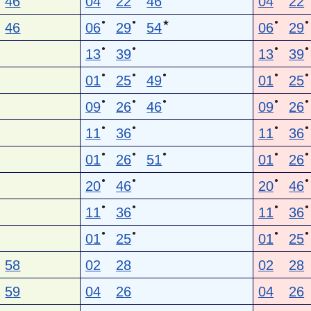
46
04
22
46
04
22
●
●
●
●
★
46
06
29
54
06
29
●
●
●
●
13
39
13
39
●
●
●
●
●
01
25
49
01
25
●
●
●
●
●
09
26
46
09
26
●
●
●
●
11
36
11
36
●
●
●
●
●
01
26
51
01
26
●
●
●
●
20
46
20
46
●
●
●
●
11
36
11
36
●
●
●
●
01
25
01
25
58
02
28
02
28
59
04
26
04
26