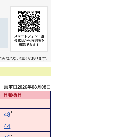
き
スマートフォン・携
帯電話から時刻表を
確認できます
読み取れない場合があります。
乗車日2026年08月08日
日曜/祝日
●
48
44
●