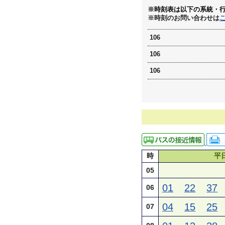
※時刻表は以下の系統・
※時刻のお問い合わせは
106
106
106
時
平
05
01
22
37
06
04
15
25
07