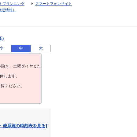
トプランニング
スマートフォンサイト
接近情報）
正)
小
中
大
を除き、⼟曜ダイヤまた
運休します。
ご覧ください。
・他系統の時刻表を見る]