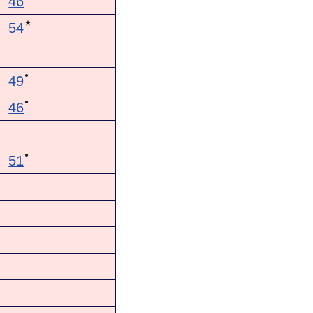
46
★
54
●
49
●
46
●
51