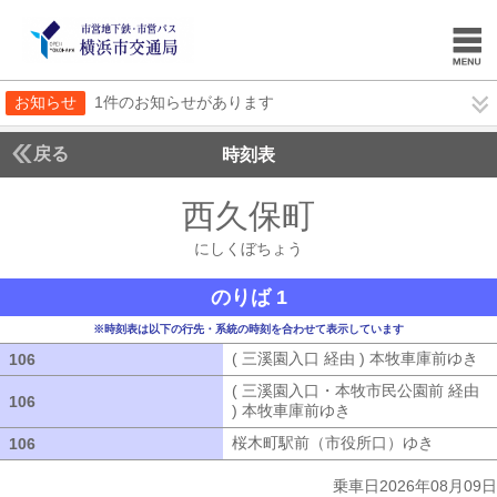
お知らせ
1件のお知らせがあります
戻る
時刻表
西久保町
にしくぼち
にしくぼちょう
のりば 1
※時刻表は以下の行先・系統の時刻を合わせて表示しています
( 三溪園入口 経由 ) 本牧車庫前ゆき
(
106
106
( 三溪園入口・本牧市民公園前 経由
106
106
) 本牧車庫前ゆき
( 三溪園入口・本牧市
桜木町駅前（市役所口）ゆき
桜木町駅
106
106
乗車日2026年08月09日