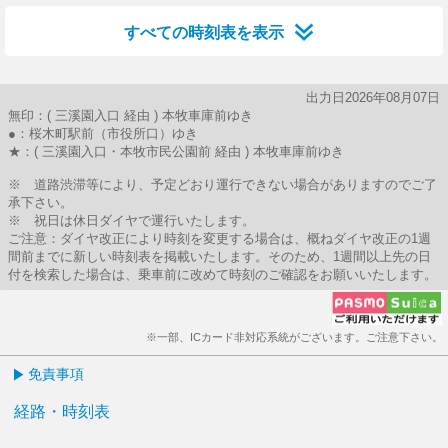
すべての時刻表を表示
出力日2026年08月07日
無印：( 三溪園入口 経由 ) 本牧車庫前ゆき
●：桜木町駅前（市役所口）ゆき
★：( 三溪園入口・本牧市民公園前 経由 ) 本牧車庫前ゆき
※ 道路渋滞等により、予定どおり運行できない場合がありますのでご了
承下さい。
※ 祝日は休日ダイヤで運行いたします。
ご注意：ダイヤ改正により時刻を変更する場合は、概ねダイヤ改正の1週
間前までに新しい時刻表を掲載いたします。そのため、1週間以上先の日
付を検索した場合は、乗車前に改めて時刻のご確認をお願いいたします。
※一部、ICカード非対応系統がございます。ご注意下さい。
免責事項
経路・時刻表