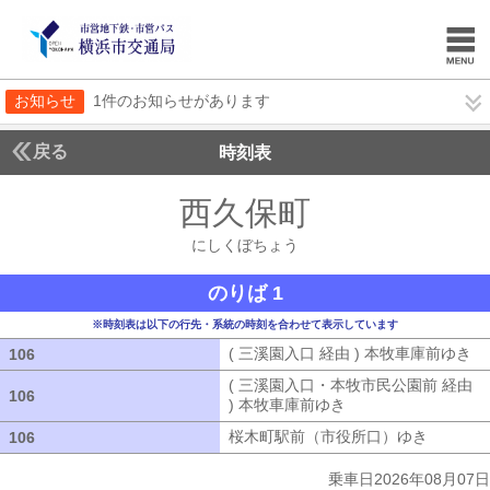
お知らせ
1件のお知らせがあります
戻る
時刻表
西久保町
にしくぼち
にしくぼちょう
のりば 1
※時刻表は以下の行先・系統の時刻を合わせて表示しています
( 三溪園入口 経由 ) 本牧車庫前ゆき
(
106
106
( 三溪園入口・本牧市民公園前 経由
106
106
) 本牧車庫前ゆき
( 三溪園入口・本牧市
桜木町駅前（市役所口）ゆき
桜木町駅
106
106
乗車日2026年08月07日