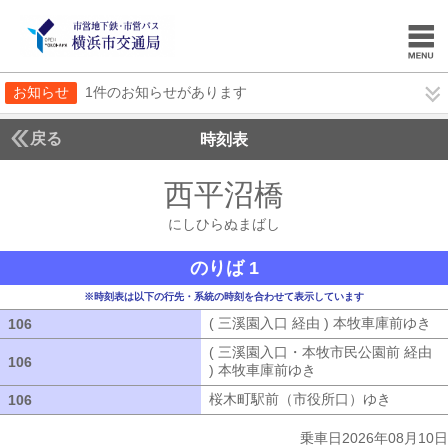
お知らせ
1件のお知らせがあります
戻る
時刻表
西平沼橋
にしひらぬ
にしひらぬまばし
のりば 1
※時刻表は以下の行先・系統の時刻を合わせて表示しています
( 三溪園入口 経由 ) 本牧車庫前ゆき
(
106
106
( 三溪園入口・本牧市民公園前 経由
106
106
) 本牧車庫前ゆき
( 三溪園入口・本牧市
桜木町駅前（市役所口）ゆき
桜木町駅
106
106
乗車日2026年08月10日