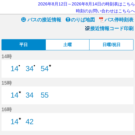
2026年8月12日～2026年8月14日の時刻表はこちら
時刻のお問い合わせはこちらへ
バスの接近情報
のりば地図
バス停時刻表
接近情報コード印刷
平日
土曜
日曜/祝日
14時
★
●
●
14
34
54
14分はつ
34分はつ
54分はつ
15時
★
14
34
55
14分はつ
34分はつ
55分はつ
16時
★
14
42
14分はつ
42分はつ