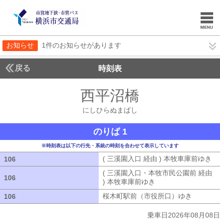
お知らせ
1件のお知らせがあります
戻る
時刻表
西平沼橋
にしひらぬ
にしひらぬまばし
のりば 1
※時刻表は以下の行先・系統の時刻を合わせて表示しています
( 三溪園入口 経由 ) 本牧車庫前ゆき
(
106
106
( 三溪園入口・本牧市民公園前 経由
106
106
) 本牧車庫前ゆき
( 三溪園入口・本牧市
桜木町駅前（市役所口）ゆき
桜木町駅
106
106
乗車日2026年08月08日