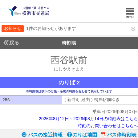
お知らせ
1件のお知らせがあります
戻る
時刻表
西谷駅前
にしやえき
にしやえきまえ
のりば 2
※時刻表は以下の行先・系統の時刻を合わせて表示しています
( 新井町 経由 ) 鴨居駅前ゆき
( 新井町
256
256
乗車日2026年08月07日
2026年8月12日～2026年8月14日の時刻表はこちら
時刻のお問い合わせはこちらへ
バスの接近情報
のりば地図
バス停時刻表