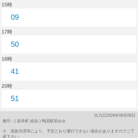
15時
09
9分はつ
17時
50
50分はつ
18時
41
41分はつ
20時
51
51分はつ
出力日2026年08月08日
無印：( 新井町 経由 ) 鴨居駅前ゆき
※ 道路渋滞等により、予定どおり運行できない場合がありますのでご了
承下さい。