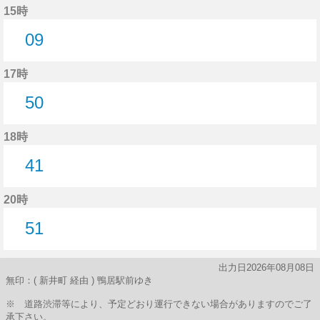
15時
09
9分はつ
17時
50
50分はつ
18時
41
41分はつ
20時
51
51分はつ
出力日2026年08月08日
無印：( 新井町 経由 ) 鴨居駅前ゆき
※ 道路渋滞等により、予定どおり運行できない場合がありますのでご了
承下さい。