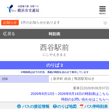
お知らせ
1件のお知らせがあります
戻る
時刻表
西谷駅前
にしやえき
にしやえきまえ
のりば 2
※時刻表は以下の行先・系統の時刻を合わせて表示しています
( 新井町 経由 ) 鴨居駅前ゆき
( 新井町
256
256
乗車日2026年08月07日
2026年8月12日～2026年8月14日の時刻表はこちら
時刻のお問い合わせはこちらへ
バスの接近情報
のりば地図
バス停時刻表