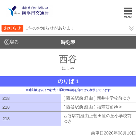
お知らせ
1件のお知らせがあります
戻る
時刻表
西谷
にしや
にしや
のりば 1
※時刻表は以下の行先・系統の時刻を合わせて表示しています
( 西谷駅前 経由 ) 新井中学校前ゆき
(
218
218
( 西谷駅前 経由 ) 福寿荘前ゆき
( 西谷
218
218
西谷駅前経由上菅田笹の丘小学校前
218
218
ゆき
西谷駅前経由上菅田笹の丘小学校
乗車日2026年08月10日