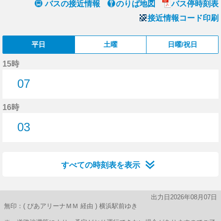
バスの接近情報
のりば地図
バス停時刻表
接近情報コード印刷
平日
土曜
日曜/祝日
15時
07
7分はつ
16時
03
3分はつ
すべての時刻表を表示
出力日2026年08月07日
無印：( ぴあアリーナＭＭ 経由 ) 横浜駅前ゆき