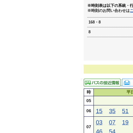
※時刻表は以下の系統・
※時刻のお問い合わせは
168・8
8
時
平
05
15
35
51
06
03
07
19
07
46
54