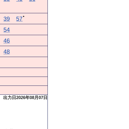
●
39
57
54
46
48
出力日2026年08月07日