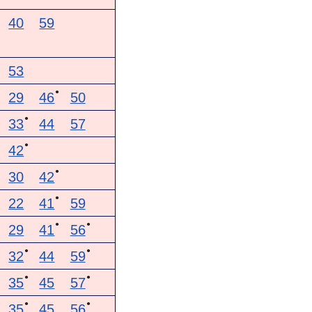
40
59
53
●
29
46
50
●
33
44
57
●
42
●
30
42
●
22
41
59
●
●
29
41
56
●
●
32
44
59
●
●
35
45
57
●
●
35
45
56