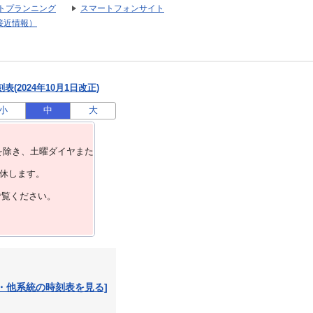
トプランニング
スマートフォンサイト
接近情報）
(2024年10月1日改正)
小
中
大
を除き、⼟曜ダイヤまた
運休します。
ご覧ください。
・他系統の時刻表を見る]