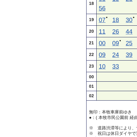
18
56
●
●
07
18
30
19
11
26
44
20
●
00
09
25
21
09
24
39
22
10
33
23
00
01
02
無印：本牧車庫前ゆき
●：( 本牧市民公園前 経
※ 道路渋滞等により、
※ 祝日は休日ダイヤで