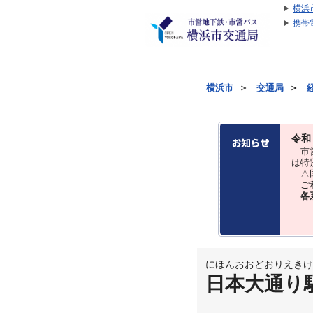
横浜
携帯
横浜市
＞
交通局
＞
令和
市営
は特
△国
ご利
各
にほんおおどおりえきけ
日本大通り