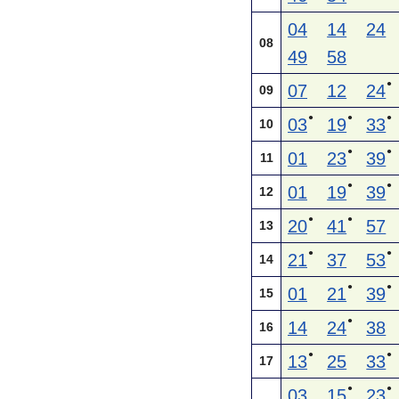
04
14
24
08
49
58
●
07
12
24
09
●
●
●
03
19
33
10
●
●
01
23
39
11
●
●
01
19
39
12
●
●
20
41
57
13
●
●
21
37
53
14
●
●
01
21
39
15
●
14
24
38
16
●
●
13
25
33
17
●
●
03
15
23