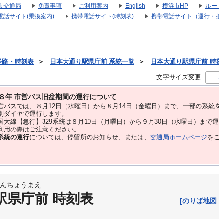
市交通局
免責事項
ご利用案内
English
横浜市HP
ルー
電話サイト(乗換案内)
携帯電話サイト(時刻表)
携帯電話サイト（運行・
経路・時刻表
＞
日本大通り駅県庁前 系統一覧
＞
日本大通り駅県庁前 時刻表
文字サイズ変更
８年 市営バス旧盆期間の運行について
バスでは、８⽉12⽇（水曜日）から８⽉14⽇（金曜日）まで、⼀部の系統
別ダイヤで運⾏します。
大線【急行】329系統は８月10日（月曜日）から９月30日（水曜日）まで
用の際はご注意ください。
系統の運行
については、停留所のお知らせ、または、
交通局ホームページ
を
んちょうまえ
駅県庁前 時刻表
[のりば地図