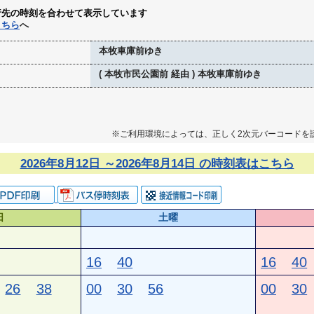
行先の時刻を合わせて表示しています
こちら
へ
本牧車庫前ゆき
( 本牧市民公園前 経由 ) 本牧車庫前ゆき
※ご利用環境によっては、正しく2次元バーコードを
2026年8月12日 ～2026年8月14日 の時刻表はこちら
日
土曜
16
40
16
40
26
38
00
30
56
00
30