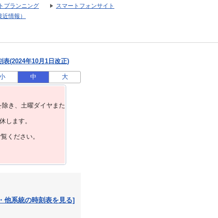
トプランニング
スマートフォンサイト
接近情報）
(2024年10月1日改正)
小
中
大
を除き、⼟曜ダイヤまた
運休します。
ご覧ください。
・他系統の時刻表を見る]