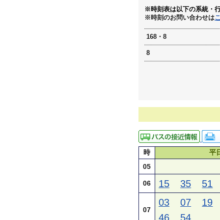
※時刻表は以下の系統・
※時刻のお問い合わせは
168・8
8
時
平
05
15
35
51
06
03
07
19
07
46
54