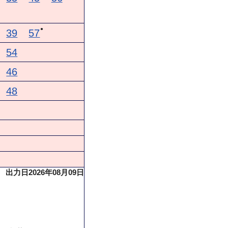
●
39
57
54
46
48
出力日2026年08月09日