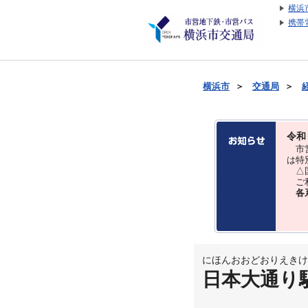
横浜
携帯
横浜市
＞
交通局
＞
令和
市営
は特
△国
ご利
各
にほんおおどおりえきけ
日本大通り