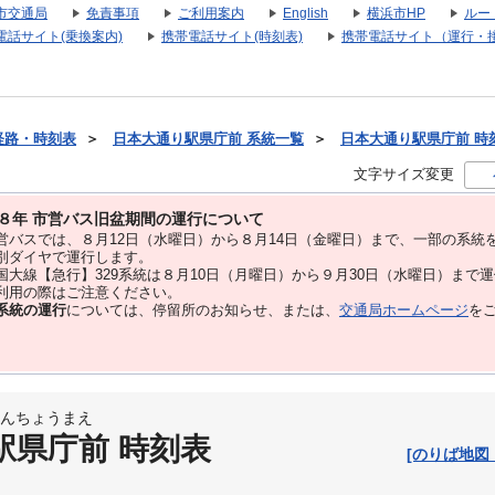
市交通局
免責事項
ご利用案内
English
横浜市HP
ルー
電話サイト(乗換案内)
携帯電話サイト(時刻表)
携帯電話サイト（運行・
経路・時刻表
＞
日本大通り駅県庁前 系統一覧
＞
日本大通り駅県庁前 時刻表
文字サイズ変更
８年 市営バス旧盆期間の運行について
バスでは、８⽉12⽇（水曜日）から８⽉14⽇（金曜日）まで、⼀部の系統
別ダイヤで運⾏します。
大線【急行】329系統は８月10日（月曜日）から９月30日（水曜日）まで
用の際はご注意ください。
系統の運行
については、停留所のお知らせ、または、
交通局ホームページ
を
んちょうまえ
駅県庁前 時刻表
[のりば地図