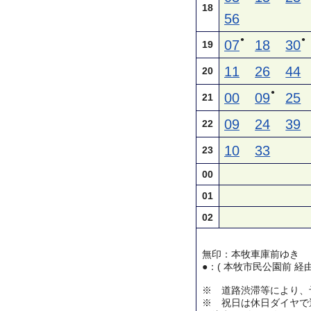
18
56
●
●
07
18
30
19
11
26
44
20
●
00
09
25
21
09
24
39
22
10
33
23
00
01
02
無印：本牧車庫前ゆき
●：( 本牧市民公園前 経
※ 道路渋滞等により、
※ 祝日は休日ダイヤで