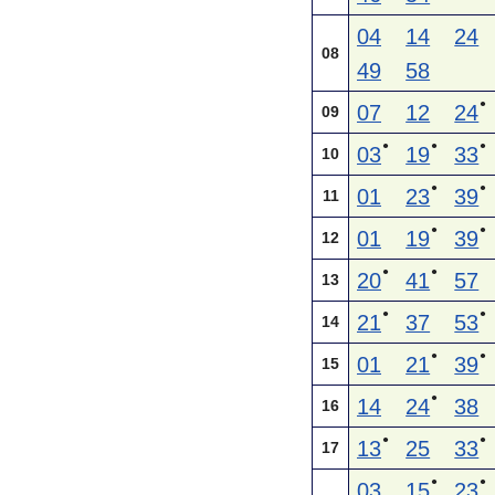
04
14
24
08
49
58
●
07
12
24
09
●
●
●
03
19
33
10
●
●
01
23
39
11
●
●
01
19
39
12
●
●
20
41
57
13
●
●
21
37
53
14
●
●
01
21
39
15
●
14
24
38
16
●
●
13
25
33
17
●
●
03
15
23