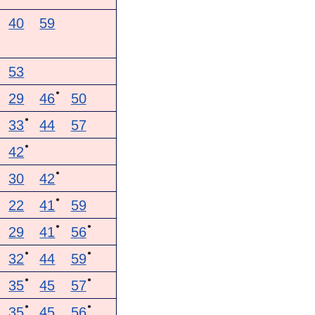
40
59
53
●
29
46
50
●
33
44
57
●
42
●
30
42
●
22
41
59
●
●
29
41
56
●
●
32
44
59
●
●
35
45
57
●
●
35
45
56