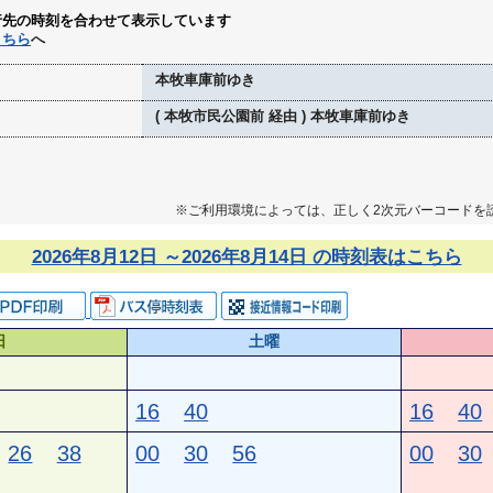
行先の時刻を合わせて表示しています
こちら
へ
本牧車庫前ゆき
( 本牧市民公園前 経由 ) 本牧車庫前ゆき
※ご利用環境によっては、正しく2次元バーコードを
2026年8月12日 ～2026年8月14日 の時刻表はこちら
日
土曜
16
40
16
40
26
38
00
30
56
00
30