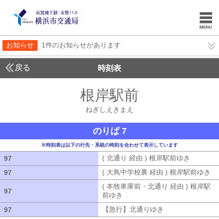
お知らせ
1件のお知らせがあります
戻る
時刻表
根岸駅前
ねぎしえき
ねぎしえきまえ
のりば 7
※時刻表は以下の行先・系統の時刻を合わせて表示しています
( 北通り 経由 ) 根岸駅前ゆき
( 北通り
97
97
( 大鳥中学校裏 経由 ) 根岸駅前ゆき
(
97
97
( 本牧車庫前・北通り 経由 ) 根岸駅
97
97
前ゆき
( 本牧車庫前・北通り 経由 ) 
【急行】北通りゆき
【急行】北通りゆ
97
97