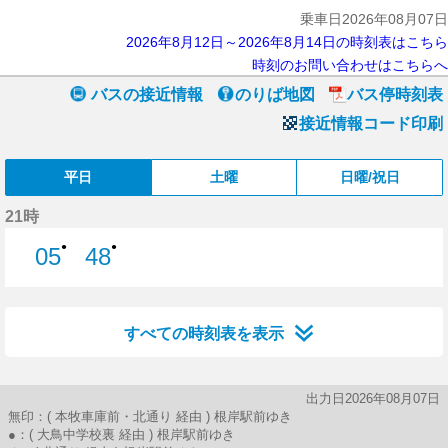
乗車日2026年08月07日
2026年8月12日～2026年8月14日の時刻表はこちら
時刻のお問い合わせはこちらへ
バスの接近情報
のりば地図
バス停時刻表
接近情報コード印刷
平日
土曜
日曜/祝日
21時
●
●
05
48
5分はつ
48分はつ
すべての時刻表を表示
出力日2026年08月07日
無印：( 本牧車庫前・北通り 経由 ) 根岸駅前ゆき
●：( 大鳥中学校裏 経由 ) 根岸駅前ゆき