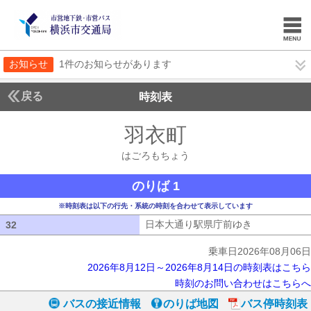
お知らせ
1件のお知らせがあります
戻る
時刻表
羽衣町
はごろもち
はごろもちょう
のりば 1
※時刻表は以下の行先・系統の時刻を合わせて表示しています
日本大通り駅県庁前ゆき
日本大通り駅
32
32
乗車日2026年08月06日
2026年8月12日～2026年8月14日の時刻表はこちら
時刻のお問い合わせはこちらへ
バスの接近情報
のりば地図
バス停時刻表