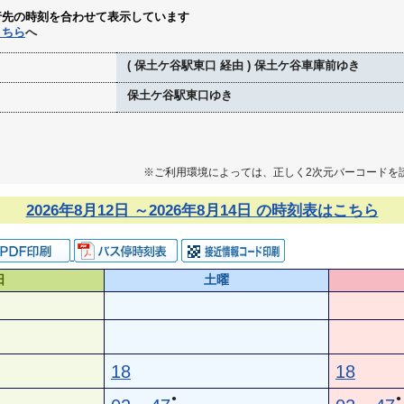
行先の時刻を合わせて表示しています
こちら
へ
( 保土ケ谷駅東口 経由 ) 保土ケ谷車庫前ゆき
保土ケ谷駅東口ゆき
※ご利用環境によっては、正しく2次元バーコードを
2026年8月12日 ～2026年8月14日 の時刻表はこちら
日
土曜
18
18
●
●