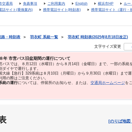
市交通局
免責事項
ご利用案内
English
横浜市HP
ルー
電話サイト(乗換案内)
携帯電話サイト(時刻表)
携帯電話サイト（運行・
経路・時刻表
＞
羽衣町 系統一覧
＞
羽衣町 時刻表(2025年8月18日改正)
文字サイズ変更
８年 市営バス旧盆期間の運行について
バスでは、８⽉12⽇（水曜日）から８⽉14⽇（金曜日）まで、⼀部の系統
別ダイヤで運⾏します。
大線【急行】329系統は８月10日（月曜日）から９月30日（水曜日）まで
用の際はご注意ください。
系統の運行
については、停留所のお知らせ、または、
交通局ホームページ
を
表
[のりば地図