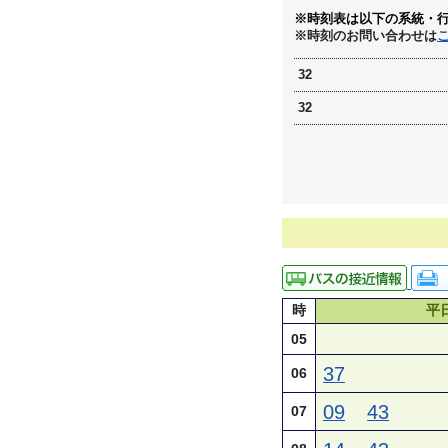
※時刻表は以下の系統・
※時刻のお問い合わせは
32
32
時
平
05
37
06
09
43
07