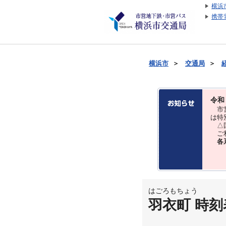
横浜
携帯
横浜市
＞
交通局
＞
令和
市営
は特
△国
ご利
各
はごろもちょう
羽衣町 時刻