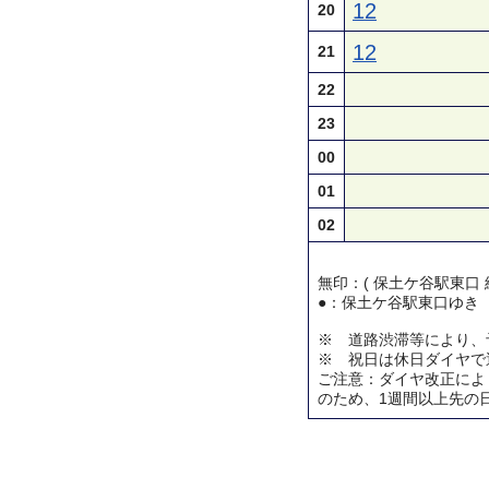
12
20
12
21
22
23
00
01
02
無印：( 保土ケ谷駅東口 
●：保土ケ谷駅東口ゆき
※ 道路渋滞等により、
※ 祝日は休日ダイヤで
ご注意：ダイヤ改正によ
のため、1週間以上先の