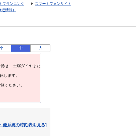
トプランニング
スマートフォンサイト
接近情報）
小
中
大
を除き、⼟曜ダイヤまた
運休します。
ご覧ください。
・他系統の時刻表を見る]