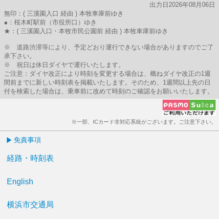
出力日2026年08月06日
無印：( 三溪園入口 経由 ) 本牧車庫前ゆき
●：桜木町駅前（市役所口）ゆき
★：( 三溪園入口・本牧市民公園前 経由 ) 本牧車庫前ゆき
※ 道路渋滞等により、予定どおり運行できない場合がありますのでご了
承下さい。
※ 祝日は休日ダイヤで運行いたします。
ご注意：ダイヤ改正により時刻を変更する場合は、概ねダイヤ改正の1週
間前までに新しい時刻表を掲載いたします。そのため、1週間以上先の日
付を検索した場合は、乗車前に改めて時刻のご確認をお願いいたします。
※一部、ICカード非対応系統がございます。ご注意下さい。
免責事項
経路・時刻表
English
横浜市交通局