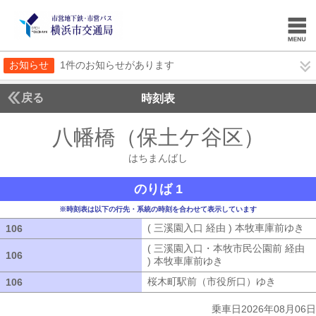
お知らせ
1件のお知らせがあります
戻る
時刻表
八幡橋（保土ケ谷区）
はち
はちまんばし
のりば 1
※時刻表は以下の行先・系統の時刻を合わせて表示しています
( 三溪園入口 経由 ) 本牧車庫前ゆき
(
106
106
( 三溪園入口・本牧市民公園前 経由
106
106
) 本牧車庫前ゆき
( 三溪園入口・本牧市
桜木町駅前（市役所口）ゆき
桜木町駅
106
106
乗車日2026年08月06日