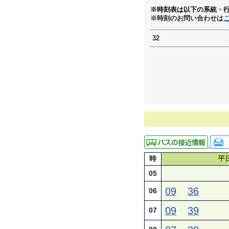
※時刻表は以下の系統・
※時刻のお問い合わせは
32
時
平
05
09
36
06
09
39
07