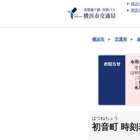
横浜
携帯
横浜市
＞
交通局
＞
令和
市営
は特
△国
ご利
各
はつねちょう
初音町 時刻