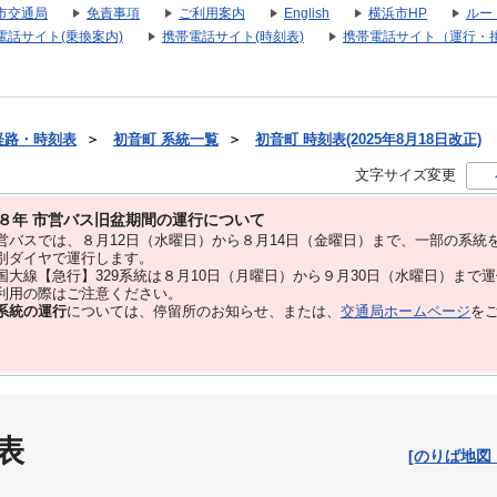
市交通局
免責事項
ご利用案内
English
横浜市HP
ルー
電話サイト(乗換案内)
携帯電話サイト(時刻表)
携帯電話サイト（運行・
経路・時刻表
＞
初音町 系統一覧
＞
初音町 時刻表(2025年8月18日改正)
文字サイズ変更
８年 市営バス旧盆期間の運行について
バスでは、８⽉12⽇（水曜日）から８⽉14⽇（金曜日）まで、⼀部の系統
別ダイヤで運⾏します。
大線【急行】329系統は８月10日（月曜日）から９月30日（水曜日）まで
用の際はご注意ください。
系統の運行
については、停留所のお知らせ、または、
交通局ホームページ
を
表
[のりば地図