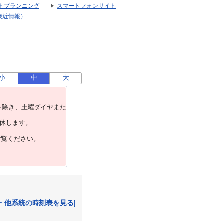
トプランニング
スマートフォンサイト
接近情報）
小
中
大
を除き、⼟曜ダイヤまた
運休します。
ご覧ください。
・他系統の時刻表を見る]