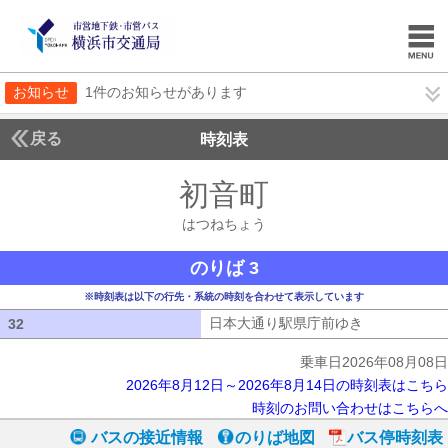
お知らせ
1件のお知らせがあります
戻る
時刻表
初音町
はつねちょ
はつねちょう
のりば 3
※時刻表は以下の行先・系統の時刻を合わせて表示しています
日本大通り駅県庁前ゆき
日本大通り駅
32
32
乗車日2026年08月08日
2026年8月12日～2026年8月14日の時刻表はこちら
時刻のお問い合わせはこちらへ
バスの接近情報
のりば地図
バス停時刻表