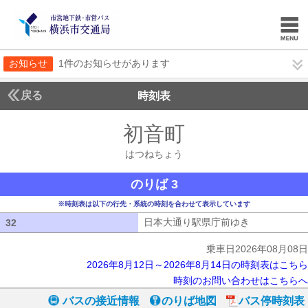
お知らせ
1件のお知らせがあります
戻る
時刻表
初音町
はつねちょ
はつねちょう
のりば 3
※時刻表は以下の行先・系統の時刻を合わせて表示しています
日本大通り駅県庁前ゆき
日本大通り駅
32
32
乗車日2026年08月08日
2026年8月12日～2026年8月14日の時刻表はこちら
時刻のお問い合わせはこちらへ
バスの接近情報
のりば地図
バス停時刻表