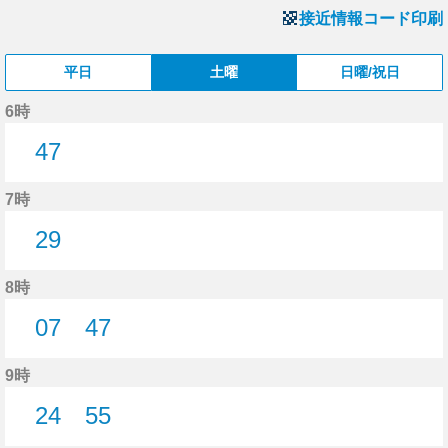
接近情報コード印刷
平日
土曜
日曜/祝日
6時
47
47分はつ
7時
29
29分はつ
8時
07
47
7分はつ
47分はつ
9時
24
55
24分はつ
55分はつ