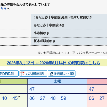
行先の時刻を合わせて表示しています
こちら
へ
( みなと赤十字病院 経由 ) 桜木町駅前ゆき
みなと赤十字病院ゆき
小港橋ゆき
桜木町駅前ゆき
※ご利用環境によっては、正しく2次元バーコードを
2026年8月12日 ～2026年8月14日 の時刻表はこちら
日
土曜
47
47
★
40
45
06
27
48
59
06
27