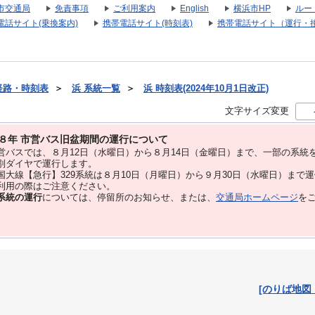
市交通局
免責事項
ご利用案内
English
横浜市HP
ルー
電話サイト(乗換案内)
携帯電話サイト(時刻表)
携帯電話サイト（運行・
経路・時刻表
＞
浜 系統一覧
＞
浜 時刻表(2024年10月1日改正)
文字サイズ変更
８年 市営バス旧盆期間の運行について
バスでは、８⽉12⽇（水曜日）から８⽉14⽇（金曜日）まで、⼀部の系統
別ダイヤで運⾏します。
大線【急行】329系統は８月10日（月曜日）から９月30日（水曜日）まで
用の際はご注意ください。
系統の運行
については、停留所のお知らせ、または、
交通局ホームページ
を
[のりば地図