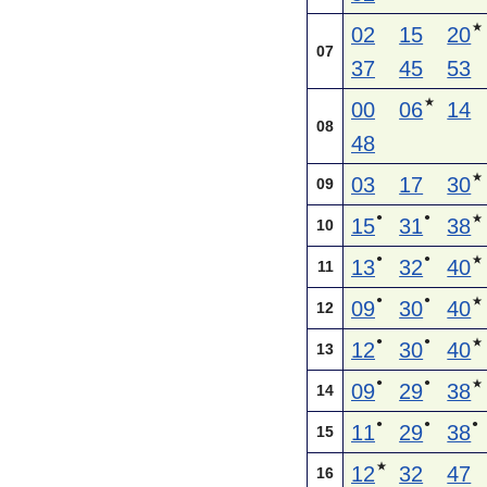
★
02
15
20
07
37
45
53
★
00
06
14
08
48
★
03
17
30
09
●
●
★
15
31
38
10
●
●
★
13
32
40
11
●
●
★
09
30
40
12
●
●
★
12
30
40
13
●
●
★
09
29
38
14
●
●
●
11
29
38
15
★
12
32
47
16