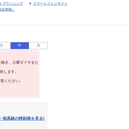
トプランニング
スマートフォンサイト
接近情報）
小
中
大
を除き、⼟曜ダイヤまた
運休します。
ご覧ください。
・他系統の時刻表を見る]