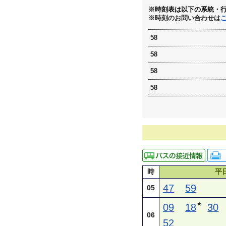
※時刻表は以下の系統・
※時刻のお問い合わせは
58
58
58
58
時
平
47
59
05
★
09
18
30
06
52