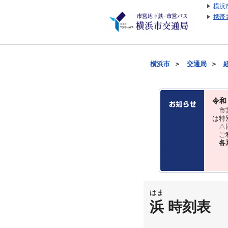
横浜
携帯
横浜市
＞
交通局
＞
令和
市営
は特
△国
ご利
各
はま
浜 時刻表