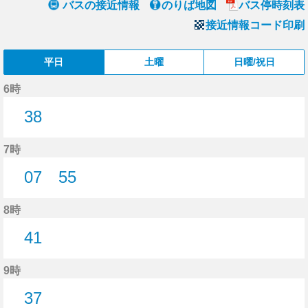
バスの接近情報
のりば地図
バス停時刻表
接近情報コード印刷
平日
土曜
日曜/祝日
6時
38
38分はつ
7時
07
55
7分はつ
55分はつ
8時
41
41分はつ
9時
37