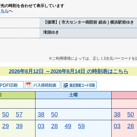
行先の時刻を合わせて表示しています
こちら
へ
【循環】( 市大センター病院前 経由 ) 横浜駅前ゆき
滝頭ゆき
※ご利用環境によっては、正しく2次元バーコードを
2026年8月12日 ～2026年8月14日 の時刻表はこちら
日
土曜
50
57
38
50
38
50
29
39
03
28
49
59
03
28