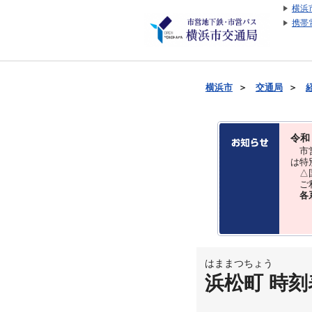
横浜
携帯
横浜市
＞
交通局
＞
令和
市営
は特
△国
ご利
各
はままつちょう
浜松町 時刻