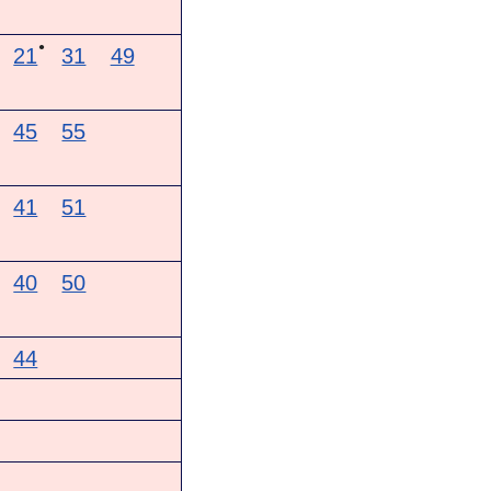
●
21
31
49
45
55
41
51
40
50
44