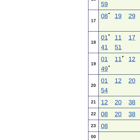
59
●
08
19
29
17
●
01
11
17
18
41
51
●
01
11
12
19
●
49
01
12
20
20
54
12
20
38
21
08
20
38
22
08
23
00