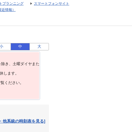
トプランニング
スマートフォンサイト
接近情報）
小
中
大
を除き、⼟曜ダイヤまた
運休します。
ご覧ください。
・他系統の時刻表を見る]