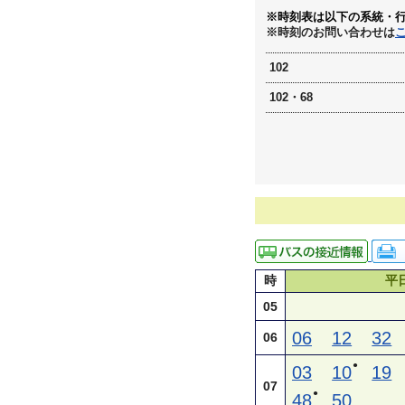
※時刻表は以下の系統・
※時刻のお問い合わせは
102
102・68
時
平
05
06
12
32
06
●
03
10
19
07
●
48
50