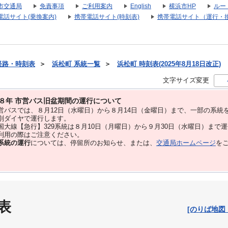
市交通局
免責事項
ご利用案内
English
横浜市HP
ルー
電話サイト(乗換案内)
携帯電話サイト(時刻表)
携帯電話サイト（運行・
経路・時刻表
＞
浜松町 系統一覧
＞
浜松町 時刻表(2025年8月18日改正)
文字サイズ変更
８年 市営バス旧盆期間の運行について
バスでは、８⽉12⽇（水曜日）から８⽉14⽇（金曜日）まで、⼀部の系統
別ダイヤで運⾏します。
大線【急行】329系統は８月10日（月曜日）から９月30日（水曜日）まで
用の際はご注意ください。
系統の運行
については、停留所のお知らせ、または、
交通局ホームページ
を
表
[のりば地図