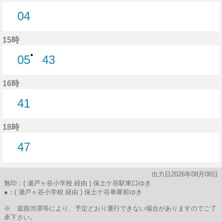
04
4分はつ
15時
●
05
43
5分はつ
43分はつ
16時
41
41分はつ
18時
47
47分はつ
出力日2026年08月08日
無印：( 瀬戸ヶ谷小学校 経由 ) 保土ケ谷駅東口ゆき
●：( 瀬戸ヶ谷小学校 経由 ) 保土ケ谷車庫前ゆき
※ 道路渋滞等により、予定どおり運行できない場合がありますのでご了
承下さい。