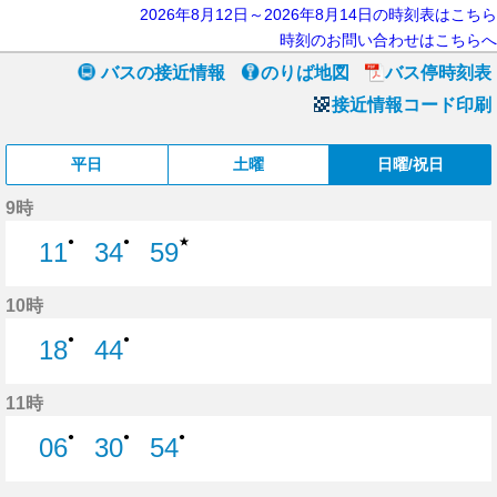
2026年8月12日～2026年8月14日の時刻表はこちら
時刻のお問い合わせはこちらへ
バスの接近情報
のりば地図
バス停時刻表
接近情報コード印刷
平日
土曜
日曜/祝日
9時
★
●
●
11
34
59
11分はつ
34分はつ
59分はつ
10時
●
●
18
44
18分はつ
44分はつ
11時
●
●
●
06
30
54
6分はつ
30分はつ
54分はつ