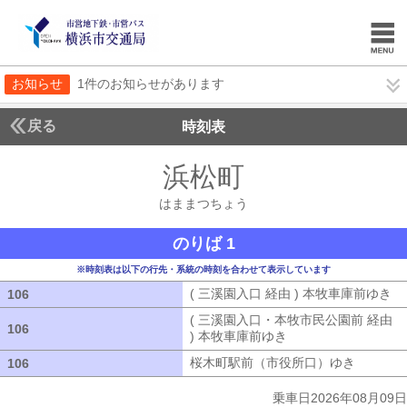
お知らせ
1件のお知らせがあります
戻る
時刻表
浜松町
はままつち
はままつちょう
のりば 1
※時刻表は以下の行先・系統の時刻を合わせて表示しています
( 三溪園入口 経由 ) 本牧車庫前ゆき
(
106
106
( 三溪園入口・本牧市民公園前 経由
106
106
) 本牧車庫前ゆき
( 三溪園入口・本牧市
桜木町駅前（市役所口）ゆき
桜木町駅
106
106
乗車日2026年08月09日