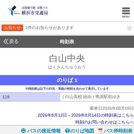
お知らせ
1件のお知らせがあります
戻る
時刻表
白山中央
はくさんち
はくさんちゅうおう
のりば 1
※時刻表は以下の行先・系統の時刻を合わせて表示しています
( 白山高校 経由 ) 鴨居駅前ゆき
( 白山
119
119
乗車日2026年08月09日
2026年8月12日～2026年8月14日の時刻表はこちら
時刻のお問い合わせはこちらへ
バスの接近情報
のりば地図
バス停時刻表