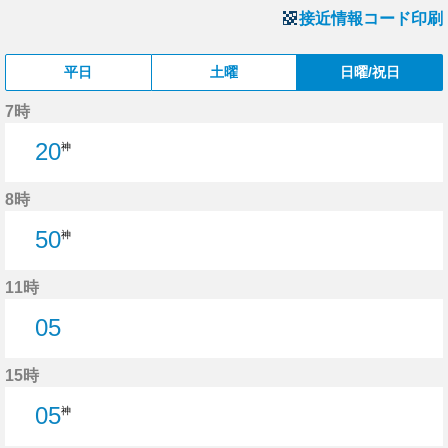
接近情報コード印刷
平日
土曜
日曜/祝日
7時
20
神
8時
50
神
11時
05
5分はつ
15時
05
神