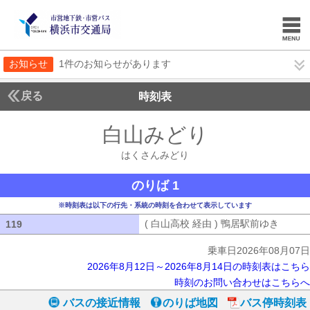
お知らせ
1件のお知らせがあります
戻る
時刻表
白山みどり
はくさん
はくさんみどり
のりば 1
※時刻表は以下の行先・系統の時刻を合わせて表示しています
( 白山高校 経由 ) 鴨居駅前ゆき
( 白山
119
119
乗車日2026年08月07日
2026年8月12日～2026年8月14日の時刻表はこちら
時刻のお問い合わせはこちらへ
バスの接近情報
のりば地図
バス停時刻表