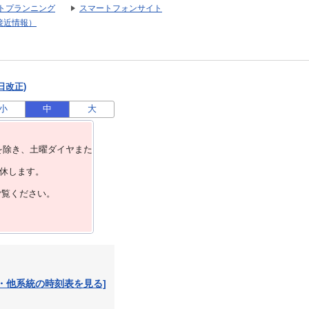
トプランニング
スマートフォンサイト
接近情報）
日改正)
小
中
大
を除き、⼟曜ダイヤまた
運休します。
ご覧ください。
・他系統の時刻表を見る]