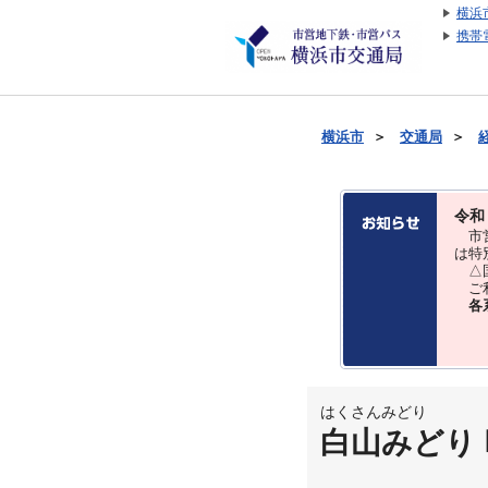
横浜
携帯
横浜市
＞
交通局
＞
令和
市営
は特
△国
ご利
各
はくさんみどり
白山みどり