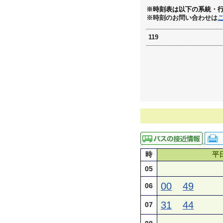
※時刻表は以下の系統・
※時刻のお問い合わせは
119
時
平
05
00
49
06
31
44
07