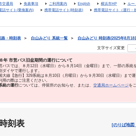
市交通局
免責事項
ご利用案内
English
横浜市HP
ルー
電話サイト(乗換案内)
携帯電話サイト(時刻表)
携帯電話サイト（運行・
経路・時刻表
＞
白山みどり 系統一覧
＞
白山みどり 時刻表(2025年8月18
文字サイズ変更
８年 市営バス旧盆期間の運行について
バスでは、８⽉12⽇（水曜日）から８⽉14⽇（金曜日）まで、⼀部の系統
別ダイヤで運⾏します。
大線【急行】329系統は８月10日（月曜日）から９月30日（水曜日）まで
用の際はご注意ください。
系統の運行
については、停留所のお知らせ、または、
交通局ホームページ
を
 時刻表
[のりば地図