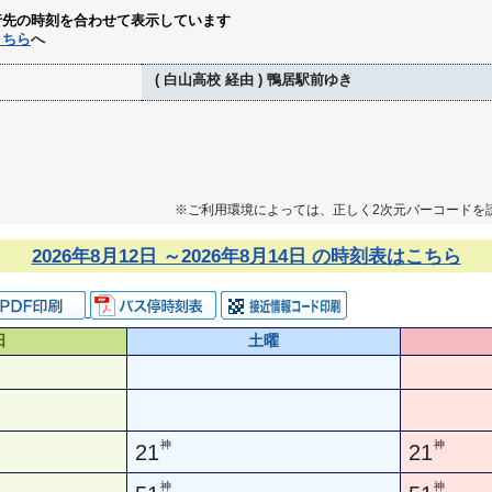
行先の時刻を合わせて表示しています
こちら
へ
( 白山高校 経由 ) 鴨居駅前ゆき
※ご利用環境によっては、正しく2次元バーコードを
2026年8月12日 ～2026年8月14日 の時刻表はこちら
日
土曜
神
神
21
21
神
神