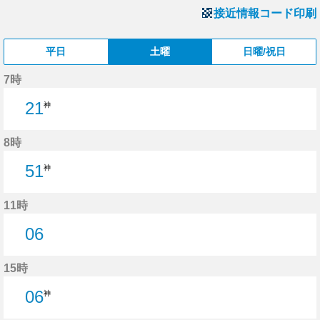
接近情報コード印刷
平日
土曜
日曜/祝日
7時
21
神
8時
51
神
11時
06
6分はつ
15時
06
神