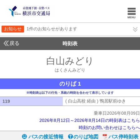
お知らせ
1件のお知らせがあります
戻る
時刻表
白山みどり
はくさん
はくさんみどり
のりば 1
※時刻表は以下の行先・系統の時刻を合わせて表示しています
( 白山高校 経由 ) 鴨居駅前ゆき
( 白山
119
119
乗車日2026年08月09日
2026年8月12日～2026年8月14日の時刻表はこちら
時刻のお問い合わせはこちらへ
バスの接近情報
のりば地図
バス停時刻表