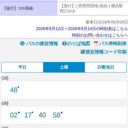
【急行】( 西菅田団地 経由 ) 横浜駅
【急行】326系統
【急行】326系統
西口ゆき
【急行】( 西菅田団地 経由 
乗車日2026年08月09日
2026年8月12日～2026年8月14日の時刻表はこちら
時刻のお問い合わせはこちらへ
バスの接近情報
のりば地図
バス停時刻表
接近情報コード印刷
平日
土曜
日曜/祝日
5時
●
48
48分はつ
6時
▲
●
▲
02
17
40
58
2分はつ
17分はつ
40分はつ
58分はつ