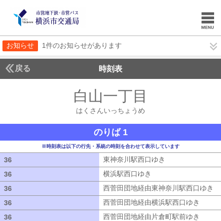
お知らせ
1件のお知らせがあります
戻る
時刻表
白山一丁目
はくさん
はくさんいっちょうめ
のりば 1
※時刻表は以下の行先・系統の時刻を合わせて表示しています
東神奈川駅西口ゆき
東神奈川駅西口ゆ
36
36
横浜駅西口ゆき
横浜駅西口ゆき
36
36
西菅田団地経由東神奈川駅西口ゆき
西
36
36
西菅田団地経由横浜駅西口ゆき
西菅田
36
36
西菅田団地経由片倉町駅前ゆき
西菅田
36
36