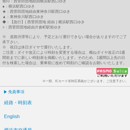
無印：西菅田団地経由横浜駅西口ゆき
●：横浜駅西口ゆき
★：西菅田団地経由東神奈川駅西口ゆき
▲：東神奈川駅西口ゆき
◆：【急行】( 西菅田団地 経由 ) 横浜駅西口ゆき
○：西菅田団地経由片倉町駅前ゆき
※ 道路渋滞等により、予定どおり運行できない場合がありますのでご了
承下さい。
※ 祝日は休日ダイヤで運行いたします。
ご注意：ダイヤ改正により時刻を変更する場合は、概ねダイヤ改正の1週
間前までに新しい時刻表を掲載いたします。そのため、1週間以上先の日
付を検索した場合は、乗車前に改めて時刻のご確認をお願いいたします。
※一部、ICカード非対応系統がございます。ご注意下さい。
免責事項
経路・時刻表
English