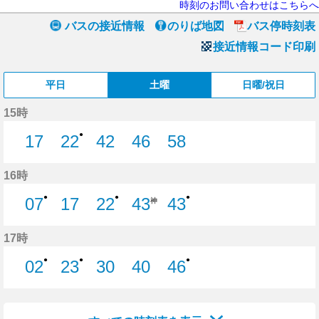
時刻のお問い合わせはこちらへ
バスの接近情報
のりば地図
バス停時刻表
接近情報コード印刷
平日
土曜
日曜/祝日
15時
●
17
22
42
46
58
17分はつ
22分はつ
42分はつ
46分はつ
58分はつ
16時
●
●
●
07
17
22
43
43
神
7分はつ
17分はつ
22分はつ
43分はつ
17時
●
●
●
02
23
30
40
46
2分はつ
23分はつ
30分はつ
40分はつ
46分はつ