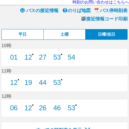
時刻のお問い合わせはこちらへ
バスの接近情報
のりば地図
バス停時刻表
接近情報コード印刷
平日
土曜
日曜/祝日
10時
●
●
01
12
27
53
54
1分はつ
12分はつ
27分はつ
53分はつ
54分はつ
11時
●
●
12
19
44
53
12分はつ
19分はつ
44分はつ
53分はつ
12時
●
●
06
12
26
46
53
6分はつ
12分はつ
26分はつ
46分はつ
53分はつ