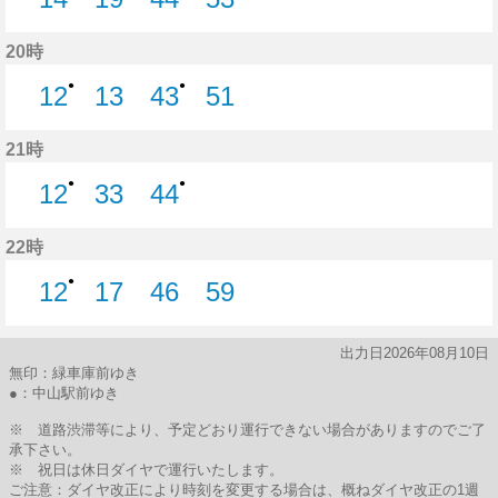
14分はつ
19分はつ
44分はつ
53分はつ
20時
●
●
12
13
43
51
12分はつ
13分はつ
43分はつ
51分はつ
21時
●
●
12
33
44
12分はつ
33分はつ
44分はつ
22時
●
12
17
46
59
12分はつ
17分はつ
46分はつ
59分はつ
出力日2026年08月10日
無印：緑車庫前ゆき
●：中山駅前ゆき
※ 道路渋滞等により、予定どおり運行できない場合がありますのでご了
承下さい。
※ 祝日は休日ダイヤで運行いたします。
ご注意：ダイヤ改正により時刻を変更する場合は、概ねダイヤ改正の1週