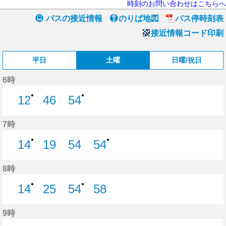
時刻のお問い合わせはこちらへ
バスの接近情報
のりば地図
バス停時刻表
接近情報コード印刷
平日
土曜
日曜/祝日
6時
●
●
12
46
54
12分はつ
46分はつ
54分はつ
7時
●
●
14
19
54
54
14分はつ
19分はつ
54分はつ
54分はつ
8時
●
●
14
25
54
58
14分はつ
25分はつ
54分はつ
58分はつ
9時