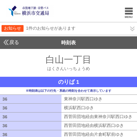
お知らせ
1件のお知らせがあります
戻る
時刻表
白山一丁目
はくさん
はくさんいっちょうめ
のりば 1
※時刻表は以下の行先・系統の時刻を合わせて表示しています
東神奈川駅西口ゆき
東神奈川駅西口ゆ
36
36
横浜駅西口ゆき
横浜駅西口ゆき
36
36
西菅田団地経由東神奈川駅西口ゆき
西
36
36
西菅田団地経由横浜駅西口ゆき
西菅田
36
36
西菅田団地経由片倉町駅前ゆき
西菅田
36
36