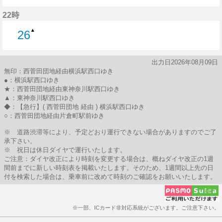
11分はつ
24分はつ
40分はつ
53分はつ
22時
▲
26
26分はつ
出力日2026年08月09日
無印：西菅田団地経由横浜駅西口ゆき
●：横浜駅西口ゆき
★：西菅田団地経由東神奈川駅西口ゆき
▲：東神奈川駅西口ゆき
◆：【急行】( 西菅田団地 経由 ) 横浜駅西口ゆき
○：西菅田団地経由片倉町駅前ゆき
※ 道路渋滞等により、予定どおり運行できない場合がありますのでご了
承下さい。
※ 祝日は休日ダイヤで運行いたします。
ご注意：ダイヤ改正により時刻を変更する場合は、概ねダイヤ改正の1週
間前までに新しい時刻表を掲載いたします。そのため、1週間以上先の日
付を検索した場合は、乗車前に改めて時刻のご確認をお願いいたします。
※一部、ICカード非対応系統がございます。ご注意下さい。