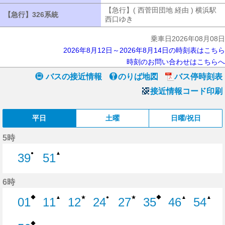
【急行】( 西菅田団地 経由 ) 横浜駅
【急行】326系統
【急行】326系統
西口ゆき
【急行】( 西菅田団地 経由 
乗車日2026年08月08日
2026年8月12日～2026年8月14日の時刻表はこちら
時刻のお問い合わせはこちらへ
バスの接近情報
のりば地図
バス停時刻表
接近情報コード印刷
平日
土曜
日曜/祝日
5時
●
▲
39
51
39分はつ
51分はつ
6時
◆
★
★
◆
▲
●
▲
▲
01
11
12
24
27
35
46
54
1分はつ
11分はつ
12分はつ
24分はつ
27分はつ
35分はつ
46分はつ
54分
◆