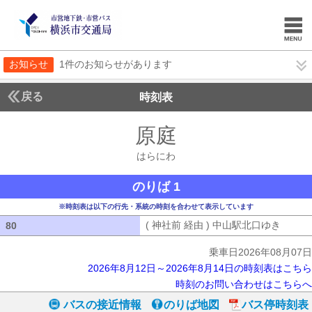
お知らせ
1件のお知らせがあります
戻る
時刻表
原庭
はらにわ
はらにわ
のりば 1
※時刻表は以下の行先・系統の時刻を合わせて表示しています
( 神社前 経由 ) 中山駅北口ゆき
( 神社
80
80
乗車日2026年08月07日
2026年8月12日～2026年8月14日の時刻表はこちら
時刻のお問い合わせはこちらへ
バスの接近情報
のりば地図
バス停時刻表