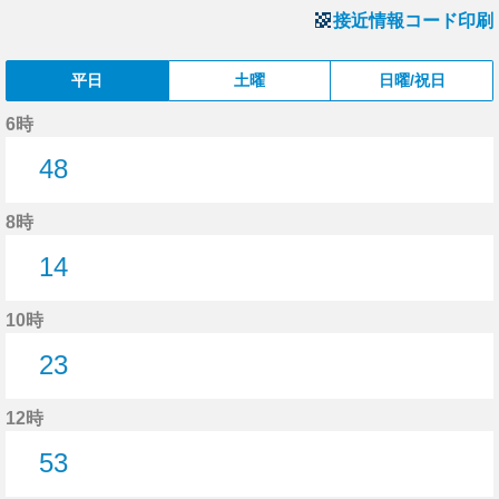
接近情報コード印刷
平日
土曜
日曜/祝日
6時
48
48分はつ
8時
14
14分はつ
10時
23
23分はつ
12時
53
53分はつ