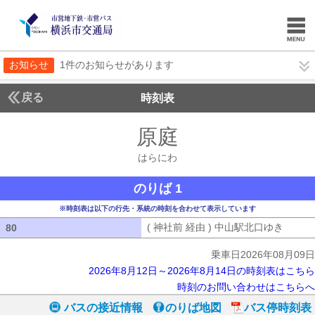
お知らせ
1件のお知らせがあります
戻る
時刻表
原庭
はらにわ
はらにわ
のりば 1
※時刻表は以下の行先・系統の時刻を合わせて表示しています
( 神社前 経由 ) 中山駅北口ゆき
( 神社
80
80
乗車日2026年08月09日
2026年8月12日～2026年8月14日の時刻表はこちら
時刻のお問い合わせはこちらへ
バスの接近情報
のりば地図
バス停時刻表