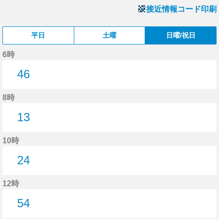
接近情報コード印刷
平日
土曜
日曜/祝日
6時
46
46分はつ
8時
13
13分はつ
10時
24
24分はつ
12時
54
54分はつ