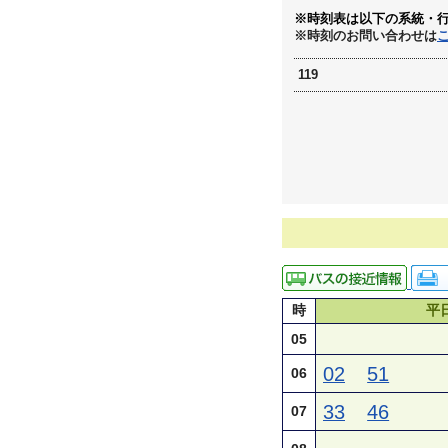
※時刻表は以下の系統・
※時刻のお問い合わせは
119
時
平
05
02
51
06
33
46
07