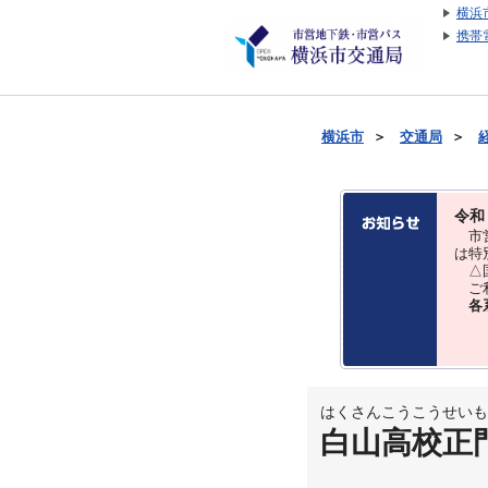
横浜
携帯
横浜市
＞
交通局
＞
令和
市営
は特
△国
ご利
各
はくさんこうこうせいも
白山高校正