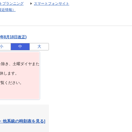
トプランニング
スマートフォンサイト
接近情報）
年8月18日改正)
小
中
大
を除き、⼟曜ダイヤまた
運休します。
ご覧ください。
・他系統の時刻表を見る]