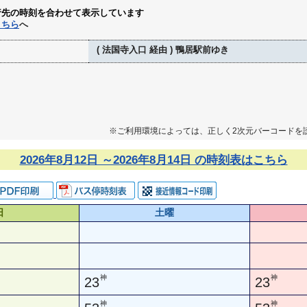
行先の時刻を合わせて表示しています
こちら
へ
( 法国寺入口 経由 ) 鴨居駅前ゆき
※ご利用環境によっては、正しく2次元バーコードを
2026年8月12日 ～2026年8月14日 の時刻表はこちら
日
土曜
神
神
23
23
神
神