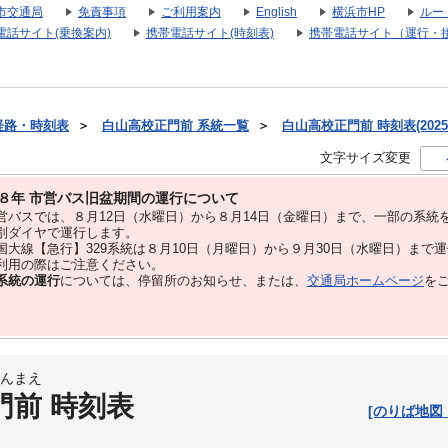
市交通局
免責事項
ご利用案内
English
横浜市HP
ルー
電話サイト(乗換案内)
携帯電話サイト(時刻表)
携帯電話サイト（運行・
経路・時刻表
＞
白山高校正門前 系統一覧
＞
白山高校正門前 時刻表(2025
文字サイズ変更
８年 市営バス旧盆期間の運行について
バスでは、８⽉12⽇（水曜日）から８⽉14⽇（金曜日）まで、⼀部の系統
別ダイヤで運⾏します。
大線【急行】329系統は８月10日（月曜日）から９月30日（水曜日）まで
用の際はご注意ください。
系統の運行
については、停留所のお知らせ、または、
交通局ホームページ
を
んまえ
門前 時刻表
[のりば地図