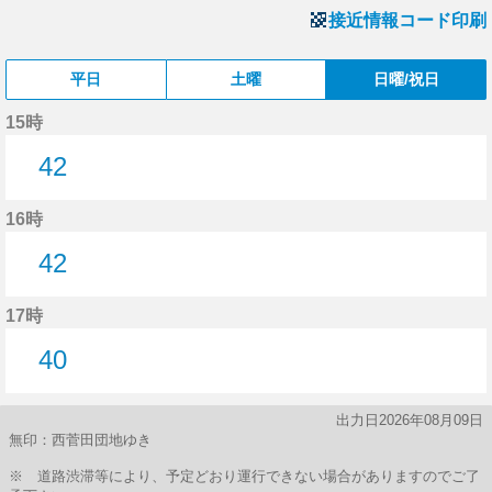
接近情報コード印刷
平日
土曜
日曜/祝日
15時
42
42分はつ
16時
42
42分はつ
17時
40
40分はつ
出力日2026年08月09日
無印：西菅田団地ゆき
※ 道路渋滞等により、予定どおり運行できない場合がありますのでご了