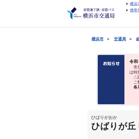
横浜
携帯
横浜市
＞
交通局
＞
令和
市営
は特
△国
ご利
各
ひばりがおか
ひばりが丘