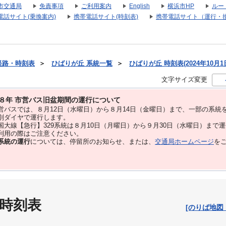
市交通局
免責事項
ご利用案内
English
横浜市HP
ルー
電話サイト(乗換案内)
携帯電話サイト(時刻表)
携帯電話サイト（運行・
経路・時刻表
＞
ひばりが丘 系統一覧
＞
ひばりが丘 時刻表(2024年10月1
文字サイズ変更
８年 市営バス旧盆期間の運行について
バスでは、８⽉12⽇（水曜日）から８⽉14⽇（金曜日）まで、⼀部の系統
別ダイヤで運⾏します。
大線【急行】329系統は８月10日（月曜日）から９月30日（水曜日）まで
用の際はご注意ください。
系統の運行
については、停留所のお知らせ、または、
交通局ホームページ
を
 時刻表
[のりば地図