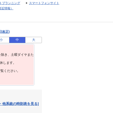
トプランニング
スマートフォンサイト
接近情報）
日改正)
小
中
大
を除き、⼟曜ダイヤまた
運休します。
ご覧ください。
・他系統の時刻表を見る]