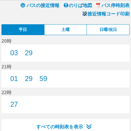
バスの接近情報
のりば地図
バス停時刻表
接近情報コード印刷
平日
土曜
日曜/祝日
20時
03
29
3分はつ
29分はつ
21時
01
29
59
1分はつ
29分はつ
59分はつ
22時
27
27分はつ
すべての時刻表を表示